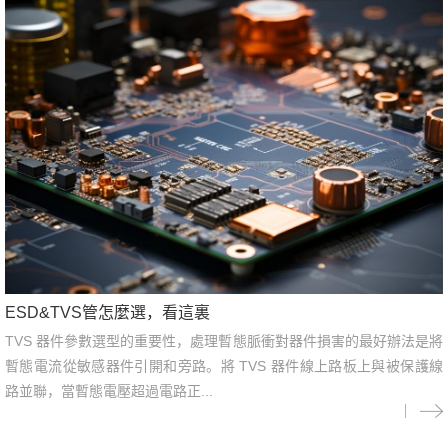
ESD&TVS管怎麼選，看這裏
TVS 器件參數選型的重要性，處理暫態脈衝對器件損害的最好辦法是將
暫態電流從敏感器件引開和旁路。將 TVS 器件線上路板上與被保護線
路並聯，當暫態電壓超過電路正...