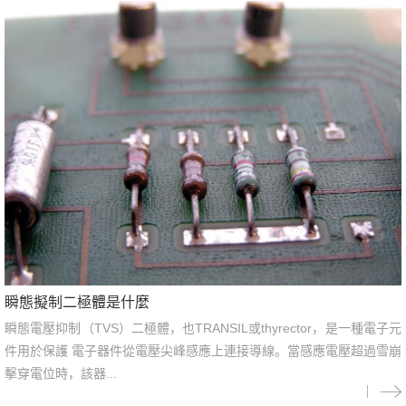
瞬態擬制二極體是什麼
瞬態電壓抑制（TVS）二極體，也TRANSIL或thyrector，是一種電子元
件用於保護 電子器件從電壓尖峰感應上連接導線。當感應電壓超過雪崩
擊穿電位時，該器...