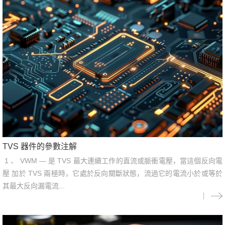
TVS 器件的參數注解
1 、 VWM — 是 TVS 最大連續工作的直流或脈衝電壓，當這個反向電
壓 加於 TVS 兩極時，它處於反向關斷狀態，流過它的電流小於或等於
其最大反向漏電流...