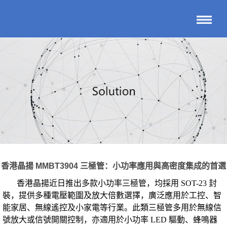
香港晶揚 MMBT3904 三極管：小功率應用與高密度集成的首選
香港
晶揚
近日推出多款小功率三極管，均採用 SOT-23 封
裝，提供多種電壓範圍及放大倍數選擇，廣泛應用於工控、智
能家居、無線遙控及小家電等行業。此類三極管多用於無線信
號放大或信號開關控制，亦適用於小功率 LED 驅動、蜂鳴器