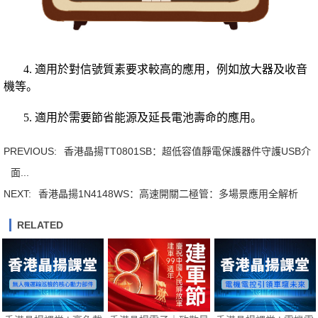
4. 適用於對信號質素要求較高的應用，例如放大器及收音
機等。
5. 適用於需要節省能源及延長電池壽命的應用。
PREVIOUS:
香港晶揚TT0801SB：超低容值靜電保護器件守護USB介
面...
NEXT:
香港晶揚1N4148WS：高速開關二極管：多場景應用全解析
RELATED