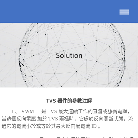
TVS 器件的參數注解
1 、 VWM — 是 TVS 最大連續工作的直流或脈衝電壓，
當這個反向電壓 加於 TVS 兩極時，它處於反向關斷狀態，流
過它的電流小於或等於其最大反向漏電流 ID 。