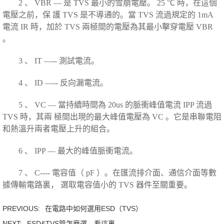
2 、 VBR — 是 TVS 最小的雪崩電壓。 25 ℃ 時，在這個
電壓之前，保 護 TVS 是不導通的。當 TVS 流過規定的 1mA
電流 IR 時，加於 TVS 兩極間的電壓為其最小擊穿電壓 VBR
。
3 、 IT —-- 測試電流。
4 、 ID —-- 反向漏電流。
5 、 VC — 當持續時間為 20us 的脈衝峰值電流 IPP 流過
TVS 時，其兩 極間出現的最大峰值電壓為 VC 。它是串聯電阻
和熱溫升兩者電壓上升的組合。
6 、 IPP — 最大的峰值脈衝電流。
7 、 C---- 電容值（ pF ）。在匯流排介面、通信介面等數
據傳輸電路裏， 選取電容值小的 TVS 器件至關重要。
PREVIOUS:
在電路中如何選⽤ESD（TVS）
NEXT:
ESD&TVS管怎麼選，看這裏