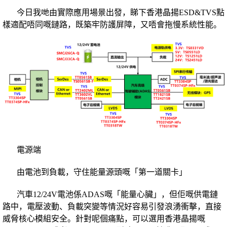
今日我哋由實際應用場景出發，睇下香港晶揚ESD&TVS點
樣適配唔同嘅鏈路，既築牢防護屏障，又唔會拖慢系統性能。
電源端
由電池到負載，守住能量源頭嘅「第一道關卡」
汽車12/24V電池係ADAS嘅「能量心臟」，但佢嘅供電鏈
路中，電壓波動、負載突變等情況好容易引發浪湧衝擊，直接
威脅核心模組安全。針對呢個痛點，可以選用香港晶揚嘅