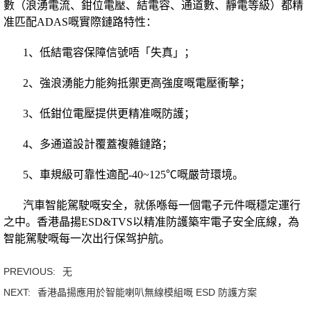
數（浪湧電流、鉗位電壓、結電容、通道數、靜電等級）都精
准匹配ADAS嘅實際鏈路特性：
1、低結電容保障信號唔「失真」；
2、強浪湧能力能夠抵禦更高強度嘅電壓衝擊；
3、低鉗位電壓提供更精准嘅防護；
4、多通道設計覆蓋複雜鏈路；
5、車規級可靠性適配-40~125℃嘅嚴苛環境。
汽車智能駕駛嘅安全，就係喺每一個電子元件嘅穩定運行
之中。香港晶揚ESD&TVS以精准防護築牢電子安全底線，為
智能駕駛嘅每一次出行保驾护航。
PREVIOUS:
无
NEXT:
香港晶揚應用於智能喇叭無線模組嘅 ESD 防護方案