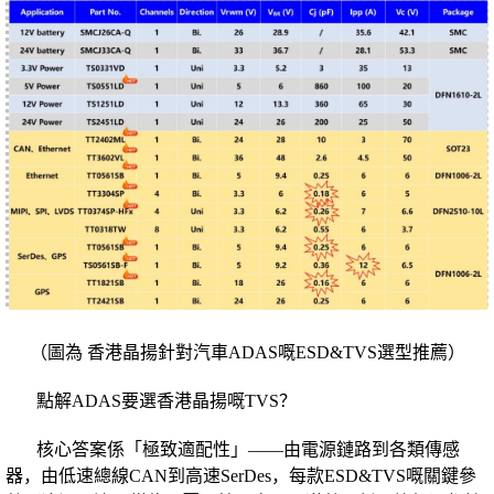
（圖為 香港晶揚針對汽車ADAS嘅ESD&TVS選型推薦）
點解ADAS要選香港晶揚嘅TVS？
核心答案係「極致適配性」——由電源鏈路到各類傳感
器，由低速總線CAN到高速SerDes，每款ESD&TVS嘅關鍵參