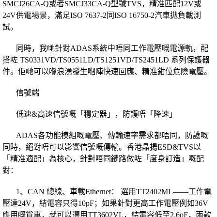
SMCJ26CA-Q或者SMCJ33CA-Q型號TVS，精准匹配12V或
24V供電場景，滿足ISO 7637-2同ISO 16750-2汽車拋負載測
試。
同時，我哋針對ADAS系統中唔同工作電壓嘅電源軌，配
搭咗 TS0331VD/TS0551LD/TS1251VD/TS2451LD 系列保護器
件。佢哋可以喺浪湧發生嗰陣快速回應、精准鉗位危險電壓。
信號端
低速&高速信號嘅「穩定器」，防護唔「降速」
ADAS各功能模組嘅電壓、傳輸速率需求都唔同，防護嘅
同時，絕對唔可以影響信號嘅傳輸。香港晶揚ESD&TVS以
「精准適配」為核心，針對唔同鏈路做咗「度身訂造」嘅配
對：
1、CAN 總線、車載Ethernet： 選用TT2402ML——工作電
壓達24V，結電容只得10pF；如果針對更高工作電壓例如36V
應用嘅貨車，就可以選用TT3602VL，結電容低至2.6pF，兩款