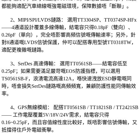
都能夠適配汽車總線嘅強電磁環境，保障數據唔「斷聯」。
2、MIPI/SPI/LVDS鏈路： 選用TT3304SP、TT0374SP-HFx
——4通道設計覆蓋多線傳輸，結電容只得0.18pF（雙向）、
0.26pF（單向），完全唔影響高頻信號嘅傳輸速率；另外，針
對8通道嘅LVDS信號保護，仲可以配搭專用型號TT0318TW，
適配更複雜嘅鏈路。
3、SerDes 高速傳輸： 選用TT0561SB——結電容低至
0.25pF；如果需要滿足嚴苛嘅EOS防護指標，可以選用
TS0561SB-F，浪湧電流高達12A，喺快速洩放ESD靜電嘅同
時，唔會損失SerDes鏈路嘅高頻頻寬，兼顧防護性能同傳輸效
率。
4、GPS無線模組： 配搭TT0561SB / TT1821SB / TT2421SB
—— 工作電壓覆蓋5V/18V/24V需求，結電容只得
0.16~0.25pF，而且容值線性度比較好，既唔影響信號傳輸，又
抵擋得住戶外電磁衝擊。