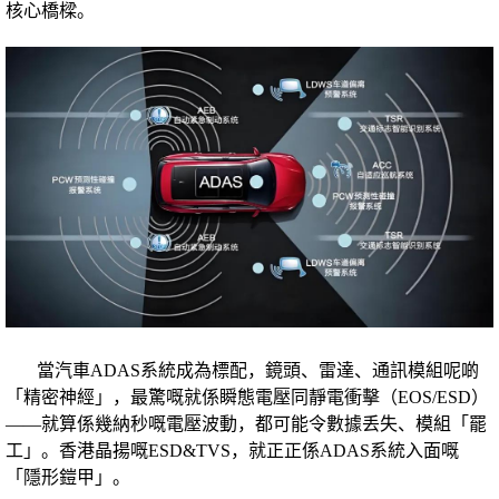
核心橋樑。
當汽車ADAS系統成為標配，鏡頭、雷達、通訊模組呢啲
「精密神經」，最驚嘅就係瞬態電壓同靜電衝擊（EOS/ESD）
——就算係幾納秒嘅電壓波動，都可能令數據丢失、模組「罷
工」。香港晶揚嘅ESD&TVS，就正正係ADAS系統入面嘅
「隱形鎧甲」。