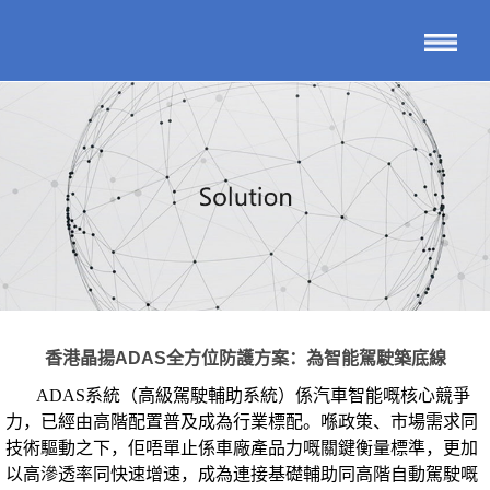
香港晶揚ADAS全方位防護方案：為智能駕駛築底線
ADAS系統（高級駕駛輔助系統）係汽車智能嘅核心競爭
力，已經由高階配置普及成為行業標配。喺政策、市場需求同
技術驅動之下，佢唔單止係車廠產品力嘅關鍵衡量標準，更加
以高滲透率同快速增速，成為連接基礎輔助同高階自動駕駛嘅