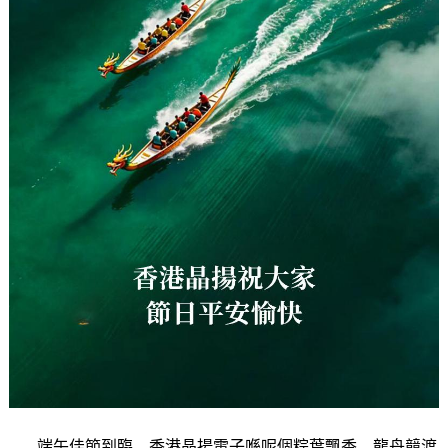
端午佳節到臨，香港晶揚電子喺呢個粽葉飄香、龍舟競渡