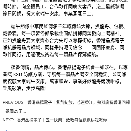
嘅時節，向全體員工、合作夥伴同廣大客戶，送上最誠摯嘅
節日問候，祝大家端午安康，事業蒸蒸日上。
端午節係中華民族傳承千年嘅傳統大節，扒龍舟、包糭、
戴香囊，每一項習俗都承載住團結拼搏同奮發向上嘅精神。
正如扒龍舟要大家齊心合力先可以奪標衝線，香港晶揚電子
喺抗靜電晶片領域，同樣秉持呢份信念——同團隊並肩、同
夥伴同行，用過硬技術為每一顆晶片保駕護航。
糭香傳情，晶片傳心。香港晶揚電子話會一如既往，以專
業嘅 ESD 防護方案，守護每一顆晶片嘅安全同穩定。公司喺
度祝願大家端午安康，萬事順遂，事業好似龍舟競渡咁樣，
乘風破浪，步步高陞！
PREVIOUS:
香港晶揚電子｜紫荊綻放，芯連香江，熱烈慶祝香港回歸
祖國29周...
NEXT:
香港晶揚電子｜五一快樂！致敬每位默默耕耘嘅你