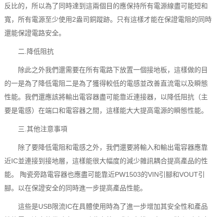
反比的，所以為了同時達到這兩個目的應保持所有電源線盡可能短和
寬，所有電源至少使用2盎司銅蹤跡。只有這樣才能在保證電阻的同時
還能保證電路安全。
二.降低阻抗
除此之外我們還需要在所有電路下放置一個接地板，這樣做的目
的一是為了降低電阻二是為了獲得較低的電感並改善直流電以及瞬態
性能。我們還應該將輸出電容器盡可能靠近連接器，以降低阻抗（主
要是電感）在端口和電容器之間，這樣能大大提高電源的瞬態性能。
三.其他注意事項
除了要降低電阻和電感之外，我們還要將輸入和輸出電容器應靠
近IC並連接到接地層，這樣能很大幅度的減少雜訊耦合提高產品的性
能。 陶瓷旁路電容器也應盡可能靠近PW1503的VIN引腳和VOUT引
腳。以在保證安全的同時進一步提高產品性能。
這些是USB限流IC‍在具體使用時為了進一步增加其安全性和產品