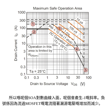
所以喺呢個SOA對數曲線入面，呢個會產生-1嘅斜率。負
號係因為流過MOSFET嘅電流隨著漏源電壓嘅增加而減少。