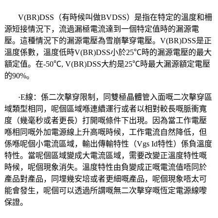
V(BR)DSS（有時候叫做BVDSS）是指在特定的溫度和柵
源短接情況下，流過漏極電流達到一個特定值時的漏源電
壓。這種情況下的漏源電壓為雪崩擊穿電壓。V(BR)DSS是正
溫度係數，溫度低時V(BR)DSS小於25℃時的漏源電壓的最大
額定值。在-50℃, V(BR)DSS大約是25℃時最大漏源額定電壓
的90%。
·E線：係二次擊穿限制，同雙極晶體管入面嘅二次擊穿區
域類型相同，呢個區域喺連續運行或者以相對較長嘅脈衝寬
度（幾毫秒或者更長）打開嘅條件下出現。因為當工作電壓
喺相同嘅外加電源線上升高嘅時候，工作電流自然降低，但
係喺呢個小電流區域，輸出傳輸特性（Vgs Id特性）係負溫度
特性。當呢個區域變成大電流區域，需要改變正溫度特性嘅
時候，呢個現象消失。溫度特性由負變成正嘅電流值唔同於
產品對產品，同埋幾安培或者更細嘅產品，呢個現象唔太可
能會發生，呢個可以透過所謂嘅無二次擊穿嘅恆定電源線嚟
保證。