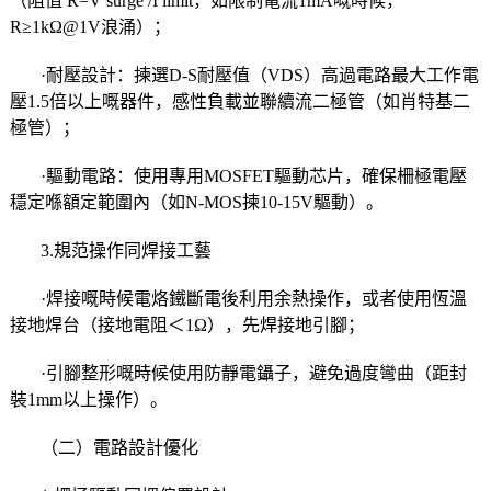
（阻值 R=V surge /I limit，如限制電流1mA嘅時候，
R≥1kΩ@1V浪涌）；
·耐壓設計：揀選D-S耐壓值（VDS）高過電路最大工作電
壓1.5倍以上嘅器件，感性負載並聯續流二極管（如肖特基二
極管）；
·驅動電路：使用專用MOSFET驅動芯片，確保柵極電壓
穩定喺額定範圍內（如N-MOS揀10-15V驅動）。
3.規范操作同焊接工藝
·焊接嘅時候電烙鐵斷電後利用余熱操作，或者使用恆溫
接地焊台（接地電阻＜1Ω），先焊接地引腳；
·引腳整形嘅時候使用防靜電鑷子，避免過度彎曲（距封
裝1mm以上操作）。
（二）電路設計優化