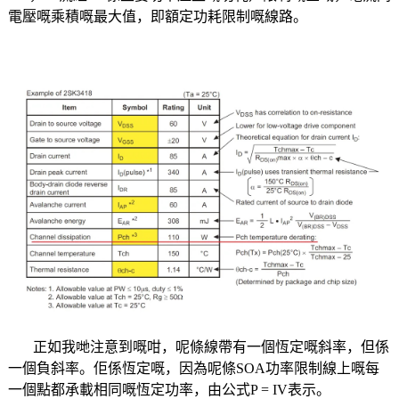
電壓嘅乘積嘅最大值，即額定功耗限制嘅線路。
正如我哋注意到嘅咁，呢條線帶有一個恆定嘅斜率，但係
一個負斜率。佢係恆定嘅，因為呢條SOA功率限制線上嘅每
一個點都承載相同嘅恆定功率，由公式P = IV表示。