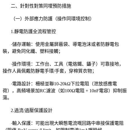
二、針對性對策同埋預防措施
（一）外部應力防護（操作同環境控制）
1.靜電防護全流程管控
·儲存運輸：使用金屬屏蔽袋、導電泡沫或者防靜電包
裝，避免同化纖、塑料接觸；
·操作環境：工作台、工具（電烙鐵、鑷子）可靠接地，
操作人員佩戴防靜電手環/手套，穿棉質衣物；
·電路設計：柵極並聯10-20kΩ下拉電阻（泄放感應電
荷），高頻場景加RC濾波（如100Ω電阻 + 10nF電容）抑制振
蕩。
2.過流/過壓保護設計
·輸入保護：可能出現大瞬態電流嘅回路中串接保護電阻