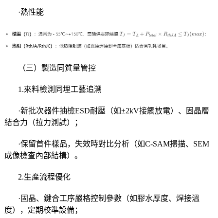
·熱性能
（三）製造同質量管控
1.來料檢測同埋工藝追溯
·新批次器件抽檢ESD耐壓（如±2kV接觸放電）、固晶層
結合力（拉力測試）；
·保留首件樣品，失效時對比分析（如C-SAM掃描、SEM
成像檢查內部結構）。
2.生產流程優化
·固晶、鍵合工序嚴格控制參數（如膠水厚度、焊接溫
度），定期校準設備；