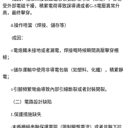
受外部電磁干擾，積累電荷導致誤導通或者G-S電壓異常升
高，最終擊穿。
4.操作唔當（焊接、儲存等）
·成因：
○電烙鐵未接地或者漏電，焊接嘅時候瞬間高壓擊穿柵
極；
○儲存運輸中使用非導電包裝（如塑料、化纖），積累靜
電；
○引腳頻繁彎曲導致內部引線斷裂或者封裝開裂。
（二）電路設計缺陷
1.保護措施缺失
·未喺柵極串聯保護電阻（限制瞬態電流）或者並聯下拉