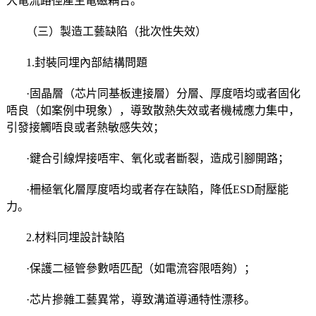
大電流路徑產生電磁耦合。
（三）製造工藝缺陷（批次性失效）
1.封裝同埋內部結構問題
·固晶層（芯片同基板連接層）分層、厚度唔均或者固化
唔良（如案例中現象），導致散熱失效或者機械應力集中，
引發接觸唔良或者熱敏感失效；
·鍵合引線焊接唔牢、氧化或者斷裂，造成引腳開路；
·柵極氧化層厚度唔均或者存在缺陷，降低ESD耐壓能
力。
2.材料同埋設計缺陷
·保護二極管參數唔匹配（如電流容限唔夠）；
·芯片摻雜工藝異常，導致溝道導通特性漂移。