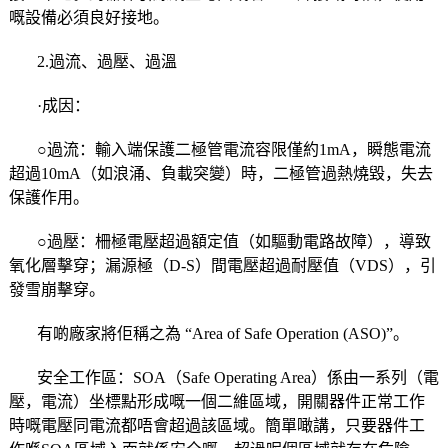
嘅設備必須良好接地。
2.過流、過壓、過溫
·成因：
○過流：輸入端保護二極管電流容限僅約1mA，瞬態電流
超過10mA（如浪涌、負載突變）時，二極管過熱燒毀，失去
保護作用。
○過壓：柵極電壓超過額定值（如驅動電路故障），導致
氧化層擊穿；漏源極（D-S）間電壓超過耐壓值（VDS），引
發雪崩擊穿。
有啲廠家將佢稱之為 “Area of Safe Operation (ASO)”。
安全工作區：SOA（Safe Operating Area）係由一系列（電
壓，電流）坐標點形成嘅一個二維區域，開關器件正常工作
時嘅電壓同電流都唔會超過該區域。簡單噉講，只要器件工