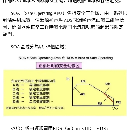
作喺SOA區域入面就係安全嘅，超過呢個區域就存在危險。
SOA（Safe Operating Area）係指安全工作區，由一系列限
制條件組成嘅一個漏源極電壓VDS同漏極電流ID嘅二維坐標
圖，開關器件正常工作時嘅電壓同電流都唔應該超過該限定
範圍。
SOA區域分為以下5個區域：
·A線：係由導通電阻RDS（on）max [ID = VDS /