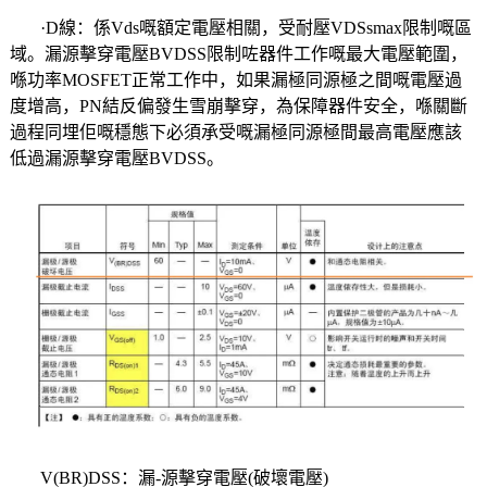
·D線：係Vds嘅額定電壓相關，受耐壓VDSsmax限制嘅區
域。漏源擊穿電壓BVDSS限制咗器件工作嘅最大電壓範圍，
喺功率MOSFET正常工作中，如果漏極同源極之間嘅電壓過
度增高，PN結反偏發生雪崩擊穿，為保障器件安全，喺關斷
過程同埋佢嘅穩態下必須承受嘅漏極同源極間最高電壓應該
低過漏源擊穿電壓BVDSS。
V(BR)DSS：漏-源擊穿電壓(破壞電壓)