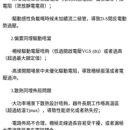
電阻（泄放靜電電荷）；
·驅動感性負載嘅時候未加續流二極管，導致D-S間反電動
勢過壓。
2.偏置同埋驅動唔當
·柵極驅動電壓唔夠（低過開啟電壓VGS (th)）或者過高
（超過最大額定值）；
·高速開關場景中未優化驅動電阻，導致柵極振蕩或者電
壓過沖。
3.散熱同埋佈局問題
·大功率場景下散熱設計唔夠，器件長期工作喺高溫區
（超過結溫Tjmax），導致性能退化或者熱失控；
·電路佈局不合理，柵極走線過長容易受干擾，或者漏極