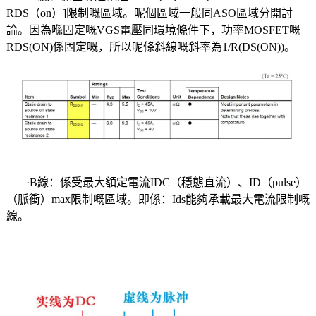
RDS（on）]限制嘅區域。呢個區域一般同ASO區域分開討
論。因為喺固定嘅VGS電壓同環境條件下，功率MOSFET嘅
RDS(ON)係固定嘅，所以呢條斜線嘅斜率為1/R(DS(ON))。
·B線：係受最大額定電流IDC（穩態直流）、ID（pulse）
（脈衝）max限制嘅區域。即係：Ids能夠承載最大電流限制嘅
線。