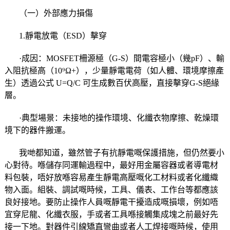
（一）外部應力損傷
1.靜電放電（ESD）擊穿
·成因：MOSFET柵源極（G-S）間電容極小（幾pF）、輸
入阻抗極高（10⁹Ω+），少量靜電電荷（如人體、環境摩擦產
生）透過公式 U=Q/C 可生成數百伏高壓，直接擊穿G-S絕緣
層。
·典型場景：未接地的操作環境、化纖衣物摩擦、乾燥環
境下的器件搬運。
我哋都知道，雖然管子有抗靜電嘅保護措施，但仍然要小
心對待。喺儲存同運輸過程中，最好用金屬容器或者導電材
料包裝，唔好放喺容易產生靜電高壓嘅化工材料或者化纖織
物入面。組裝、調試嘅時候，工具、儀表、工作台等都應該
良好接地。要防止操作人員嘅靜電干擾造成嘅損壞，例如唔
宜穿尼龍、化纖衣服，手或者工具喺接觸集成塊之前最好先
接一下地。對器件引線矯直彎曲或者人工焊接嘅時候，使用