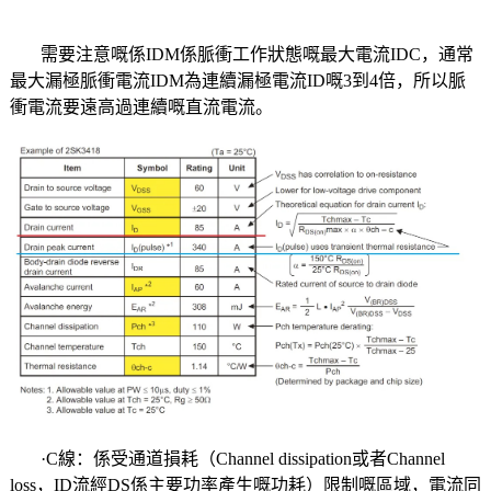
需要注意嘅係IDM係脈衝工作狀態嘅最大電流IDC，通常
最大漏極脈衝電流IDM為連續漏極電流ID嘅3到4倍，所以脈
衝電流要遠高過連續嘅直流電流。
·C線：係受通道損耗（Channel dissipation或者Channel
loss，ID流經DS係主要功率產生嘅功耗）限制嘅區域，電流同