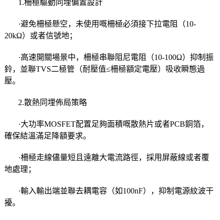
1.柵極驅動同埋偏置設計
·避免柵極懸空，未使用嘅柵極必須接下拉電阻（10-
20kΩ）或者信號地；
·高速開關場景中，柵極串聯阻尼電阻（10-100Ω）抑制振
鈴，並聯TVS二極管（耐壓值≤柵極額定電壓）吸收瞬態過
壓。
2.散熱同埋佈局策略
·大功率MOSFET配置足夠面積嘅散熱片或者PCB銅箔，
確保結溫滿足降額要求。
·柵極走線儘量短且遠離大電流路徑，採用屏蔽線或者覆
地處理；
·輸入輸出端並聯去耦電容（如100nF），抑制電源紋波干
擾。