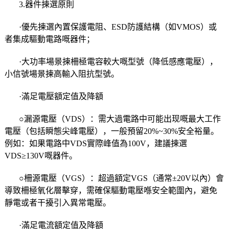
3.器件揀選原則
·優先揀選內置保護電阻、ESD防護結構（如VMOS）或
者集成驅動電路嘅器件；
·大功率場景揀柵極電容較大嘅型號（降低感應電壓），
小信號場景揀高輸入阻抗型號。
·滿足電壓額定值及降額
○漏源電壓（VDS）：需大過電路中可能出现嘅最大工作
電壓（包括瞬態尖峰電壓），一般預留20%~30%安全裕量。
例如：如果電路中VDS實際峰值為100V，建議揀選
VDS≥130V嘅器件。
○柵源電壓（VGS）：超過額定VGS（通常±20V以內）會
導致柵極氧化層擊穿，需確保驅動電壓喺安全範圍內，避免
靜電或者干擾引入異常電壓。
·滿足電流額定值及降額