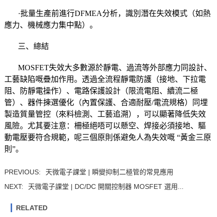
·批量生產前進行DFMEA分析，識別潛在失效模式（如熱
應力、機械應力集中點）。
三、總結
MOSFET失效大多數源於靜電、過流等外部應力同設計、
工藝缺陷嘅疊加作用。透過全流程靜電防護（接地、下拉電
阻、防靜電操作）、電路保護設計（限流電阻、續流二極
管）、器件揀選優化（內置保護、合適耐壓/電流規格）同埋
製造質量管控（來料檢測、工藝追溯），可以顯著降低失效
風險。尤其要注意：柵極絕唔可以懸空、焊接必須接地、驅
動電壓要符合規範，呢三個原則係避免人為失效嘅 “黃金三原
則”。
PREVIOUS:
天微電子課堂 | 瞬變抑制二極管的常見應用
NEXT:
天微電子課堂 | DC/DC 開關控制器 MOSFET 選用...
RELATED