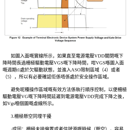
如圖入面嘅實線所示，如果直至電源電壓VDD關閉嘅下
降時間長過柵極驅動電壓VGS嘅下降時間，咁VGS喺圖入面
嘅週期t1處於欠驅動狀態，並進入ASO限制區域（4）或者
（5），所以有必要確認佢係唔係處於安全操作區域。
避免呢種操作區域嘅有效方法係執行順序控制，以便柵極
驅動電壓VG嘅下降時間延遲到電源電壓VDD完成下降之後，
如Vgs嗰個圖嘅虛線所示。
3.柵極懸空同埋干擾
·成因：柵極未接偏置或者信號源嘅時候（懸空），容易