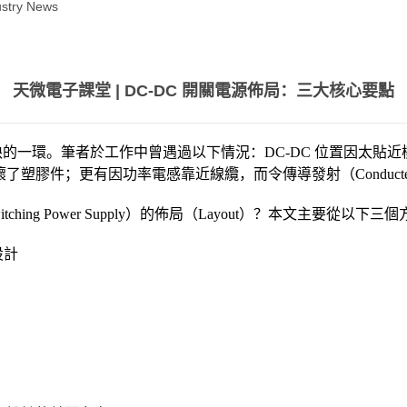
stry News
天微電子課堂 | DC-DC 開關電源佈局：三大核心要點
或缺的一環。筆者於工作中曾遇過以下情況：DC-DC 位置因太
塑膠件；更有因功率電感靠近線纜，而令傳導發射（Conducted 
ing Power Supply）的佈局（Layout）？本文主要從以下
設計