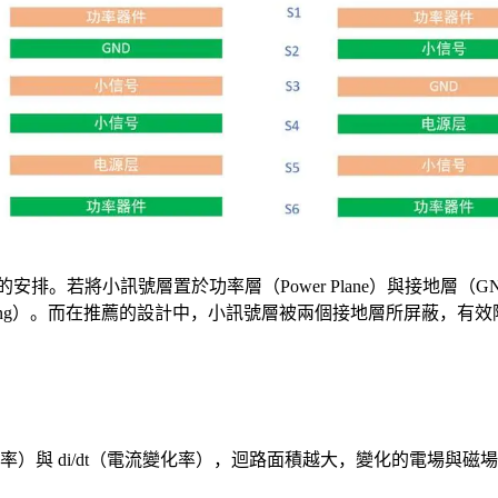
。若將小訊號層置於功率層（Power Plane）與接地層（GN
e Coupling）。而在推薦的設計中，小訊號層被兩個接地層所屏蔽，
變化率）與 di/dt（電流變化率），迴路面積越大，變化的電場與