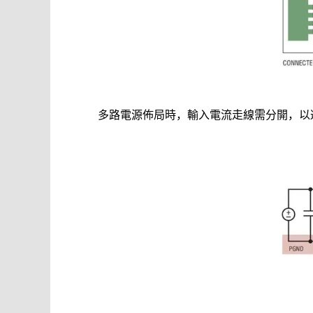
多路電源佈局時，輸入電流走線需分開，以避免共地干擾（