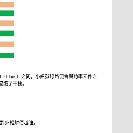
D Plane）之間，小訊號線路便會與功率元件之
有效隔絕了干擾。
磁場對外輻射便越強。