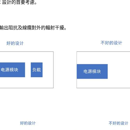
C 設計的首要考慮。
小輸出阻抗及線纜對外的輻射干擾。