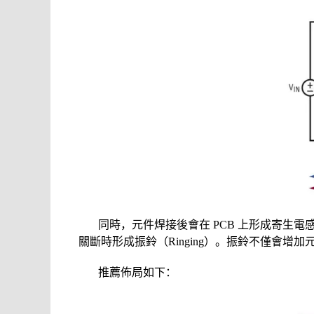
同時，元件焊接後會在 PCB 上形成寄生電感（Pa
關斷時形成振鈴（Ringing）。振鈴不僅會增加
推薦佈局如下：