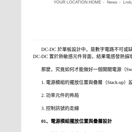
YOUR LOCATION:
HOME
News
Lndu
DC-DC 於單板設計中，是數字電路不可
DC-DC 置於熱敏感元件背面，結果電感發熱損壞了
那麼，究竟如何才能做好一個開關電源（Switch
1. 電源模組的擺放位置與疊層（Stack-up）
2. 功率元件的佈局
3. 控制訊號的走線
01、電源模組擺放位置與疊層設計