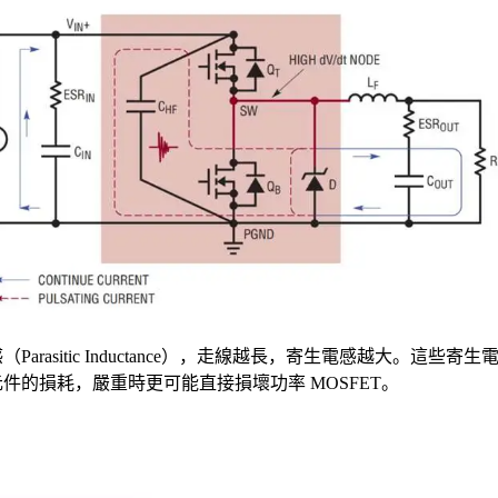
rasitic Inductance），走線越長，寄生電感越大。這些寄生電感
元件的損耗，嚴重時更可能直接損壞功率 MOSFET。