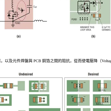
以及元件焊盤與 PCB 銅箔之間的阻抗，從而使電壓降（Voltage