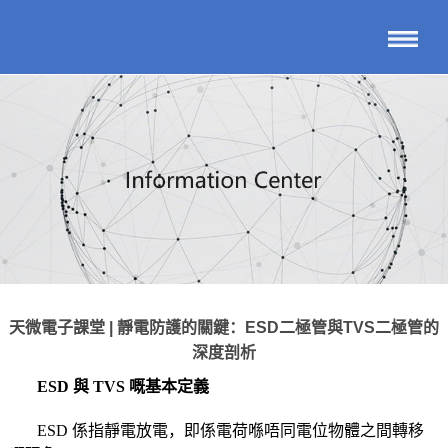
天微電子課堂 | 靜電防護的關鍵：ESD二極管與TVS二極管的
深度剖析
ESD 與 TVS 嘅基本定義
ESD 係指靜電放電，即係電荷喺唔同電位物體之間轉移