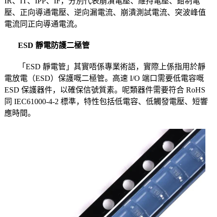
IR、IT、IPP、IF，分別代表崩潰電壓、維持電壓、鉗制電
壓、正向導通電壓、逆向漏電流、崩潰測試電流、突波峰值
電流同正向導通電流。
ESD 靜電防護二極管
「ESD 靜電管」其實唔係專業術語，實際上係指用於靜
電放電（ESD）保護嘅二極管。高速 I/O 端口需要低電容嘅
ESD 保護器件，以確保信號質素。呢類器件需要符合 RoHS
同 IEC61000-4-2 標準，特性包括低電容、低觸發電壓、短響
應時間。