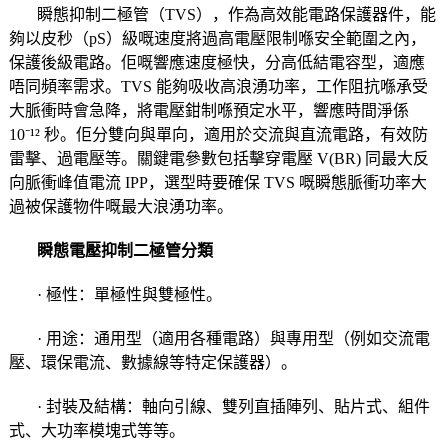
瞬態抑制二極管（TVS），作為高效能電路保護器件，能
夠以皮秒（pS）級嘅速度將過高電壓限制喺安全範圍之內，
保護後級電路。佢嘅響應速度極快，分高低結電容型，適應
唔同頻率需求。TVS 能夠吸收高浪湧功率，工作阻抗喺承受
大脈衝時會急降，將電壓鉗制喺預定水平，響應時間淨係
10⁻¹² 秒。佢分雙向與單向，適用於交流與直流電路，有效防
雷擊、過電壓等。關鍵電參數包括擊穿電壓 V(BR) 同最大反
向脈衝峰值電流 IPP，選型時要確保 TVS 嘅瞬態脈衝功率大
過被保護物件嘅最大浪湧功率。
瞬態電壓抑制二極管分類
· 極性：單極性與雙極性。
· 用途：通用型（適用各種電路）與專用型（例如交流電
壓、環保電流、數據線等特定保護器）。
· 封裝及結構：軸向引線、雙列直插陣列、貼片式、組件
式、大功率模塊式等等。