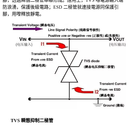
腳，透過兩個二極管串聯形成。應用上，TVS 喺電源輸入端
防浪湧，保護後級電路；ESD 二極管就連接電源同保護引
腳，用嚟釋放靜電。
TVS 瞬態抑制二極管