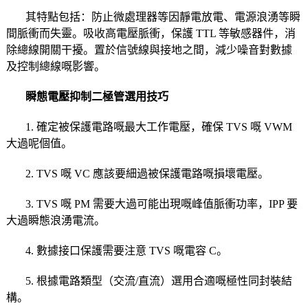
其特點包括：防止微處理器等因靜電放電、電源浪湧等瞬
間脈衝而失靈。吸收高電壓脈衝，保護 TTL 等敏感器件，消
除總線開關干擾。置於信號線與接地之間，減少噪音對數據
及控制總線嘅影響。
瞬態電壓抑制二極管選用技巧
1. 確定被保護電路嘅最大工作電壓，確保 TVS 嘅 VWM
大過呢個值。
2. TVS 嘅 VC 應該要細過被保護電路嘅損壞電壓。
3. TVS 嘅 PM 需要大過可能出現嘅峰值脈衝功率，IPP 要
大過瞬態浪湧電流。
4. 數據接口保護需要注意 TVS 嘅電容 C。
5. 根據電路類型（交流/直流）選用合適嘅極性同封裝結
構。