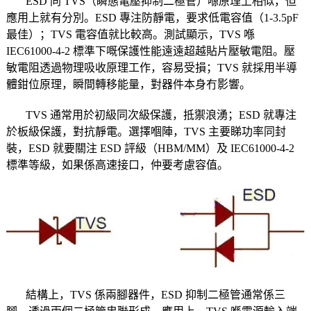
ESD 同 TVS（瞬態電壓抑制二極管）喺原理上相似，但
應用上就有分別。ESD 專注防靜電，要求低電容值（1-3.5pF
最佳）；TVS 電容值就比較高。測試顯示，TVS 喺
IEC61000-4-2 標準下嘅保護性能遠遠超越貼片壓敏電阻。壓
敏電阻透過物理吸收原理工作，容易受損；TVS 就採用半導
體鉗位原理，瞬間轉移能量，對器件本身冇影響。
TVS 通常用於初級同次級保護，抵禦浪湧；ESD 就專注
於板級保護，對抗靜電。選擇嗰陣，TVS 主要睇功率同封
裝，ESD 就要關注 ESD 評級（HBM/MM）及 IEC61000-4-2
標準等級，如果係高速接口，仲要考慮容值。
結構上，TVS 係兩腳器件，ESD 抑制二極管通常係三