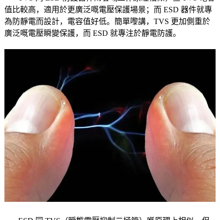
值比較高，適用於更廣泛嘅電壓保護場景；而 ESD 器件就專
為防靜電而設計，電容值好低。簡單嚟講，TVS 更加側重於
廣泛嘅電壓瞬變保護，而 ESD 就專注於靜電防護。