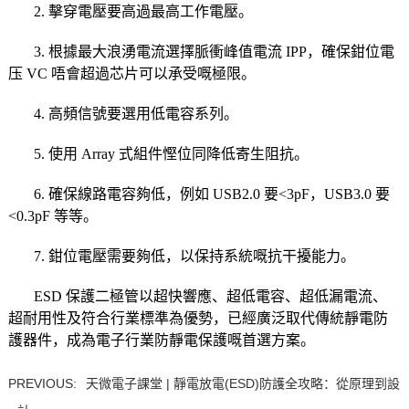
2. 擊穿電壓要高過最高工作電壓。
3. 根據最大浪湧電流選擇脈衝峰值電流 IPP，確保鉗位電
压 VC 唔會超過芯片可以承受嘅極限。
4. 高頻信號要選用低電容系列。
5. 使用 Array 式組件慳位同降低寄生阻抗。
6. 確保線路電容夠低，例如 USB2.0 要<3pF，USB3.0 要
<0.3pF 等等。
7. 鉗位電壓需要夠低，以保持系統嘅抗干擾能力。
ESD 保護二極管以超快響應、超低電容、超低漏電流、
超耐用性及符合行業標準為優勢，已經廣泛取代傳統靜電防
護器件，成為電子行業防靜電保護嘅首選方案。
PREVIOUS:
天微電子課堂 | 靜電放電(ESD)防護全攻略：從原理到設