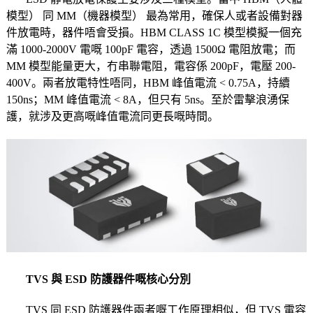
模型） 同 MM（機器模型） 最為常用，確保人或者設備對器
件放電時，器件唔會受損。HBM CLASS 1C 模型模擬一個充
滿 1000-2000V 電嘅 100pF 電容，透過 1500Ω 電阻放電；而
MM 模型能量更大，冇串聯電阻，電容係 200pF，電壓 200-
400V。兩者放電特性唔同，HBM 峰值電流 < 0.75A，持續
150ns；MM 峰值電流 < 8A，但只有 5ns。至於雷擊浪湧保
護，就涉及更高嘅峰值電流同更長嘅時間。
TVS 與 ESD 防護器件嘅核心分別
TVS 同 ESD 防護器件兩者嘅工作原理相似，但 TVS 電容