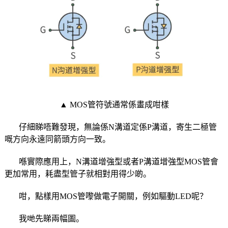
▲ MOS管符號通常係畫成咁樣
仔細睇唔難發現，無論係N溝道定係P溝道，寄生二極管
嘅方向永遠同箭頭方向一致。
喺實際應用上，N溝道增強型或者P溝道增強型MOS管會
更加常用，耗盡型管子就相對用得少啲。
咁，點樣用MOS管嚟做電子開關，例如驅動LED呢？
我哋先睇兩幅圖。