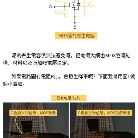
呢啲寄生電容係無法避免嘅，佢哋嘅大細由MOS管嘅結
構、材料以及所加嘅電壓決定。
如果電路圖冇電阻Rgs，會發生咩事呢？下面我哋用圖1做
個小實驗。