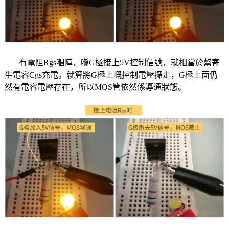
冇電阻Rgs嗰陣，喺G極接上5V控制信號，就相當於幫寄
生電容Cgs充電。就算將G極上嘅控制電壓攞走，G極上面仍
然有電容電壓存在，所以MOS管依然係導通狀態。