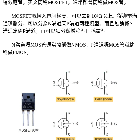
場效應管，英文簡稱MOSFET，通常都會簡稱做MOS管。
MOSFET嘅輸入電阻極高，可以去到10⁹Ω以上。從導電溝
道嚟劃分，可以分為N溝道同P溝道兩種類型。而且無論係N
溝道定係P溝道，再可以細分做增強型同耗盡型。
N溝道嘅MOS管通常簡稱做NMOS，P溝道嘅MOS管就簡
稱做PMOS。