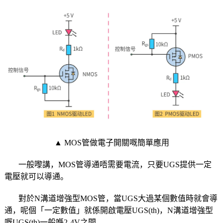
▲ MOS管做電子開關嘅簡單應用
一般嚟講，MOS管導通唔需要電流，只要UGS提供一定
電壓就可以導通。
對於N溝道增強型MOS管，當UGS大過某個數值時就會導
通，呢個「一定數值」就係開啟電壓UGS(th)，N溝道增強型
嘅UGS(th)一般喺2-4V之間。