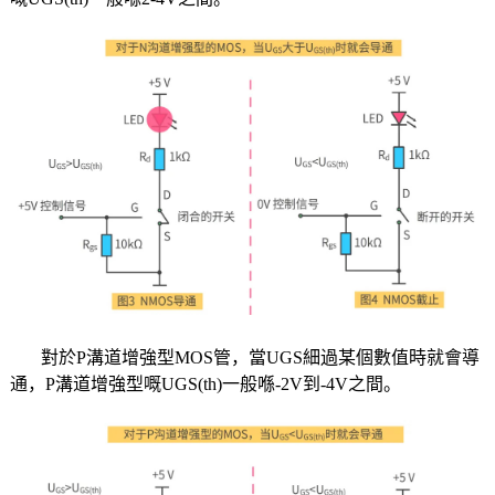
對於P溝道增強型MOS管，當UGS細過某個數值時就會導
通，P溝道增強型嘅UGS(th)一般喺-2V到-4V之間。