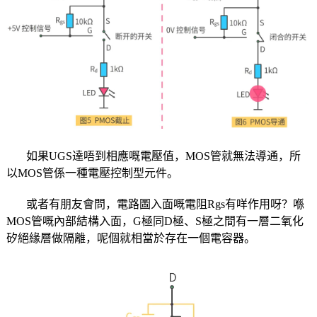
如果UGS達唔到相應嘅電壓值，MOS管就無法導通，所
以MOS管係一種電壓控制型元件。
或者有朋友會問，電路圖入面嘅電阻Rgs有咩作用呀？喺
MOS管嘅內部結構入面，G極同D極、S極之間有一層二氧化
矽絕緣層做隔離，呢個就相當於存在一個電容器。