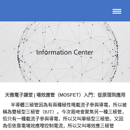
天微電子課堂 | 場效應管（MOSFET）入門：從原理到應用
半導體三極管因為有兩種極性嘅載流子參與導電，所以被
稱為雙極型三極管（BJT）。今次我哋會聚焦另一種三極管，
佢只有一種載流子參與導電，所以又叫單極型三極管。又因
為佢依靠電場效應嚟控制電流，所以又叫場效應三極管