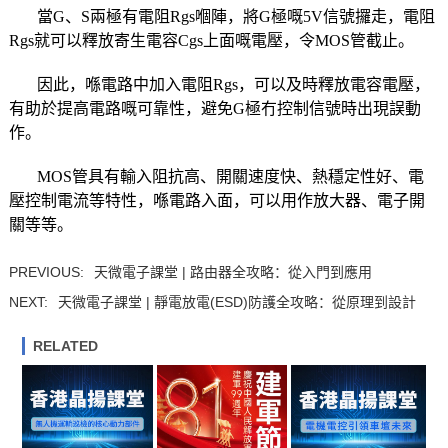
當G、S兩極有電阻Rgs嗰陣，將G極嘅5V信號攞走，電阻
Rgs就可以釋放寄生電容Cgs上面嘅電壓，令MOS管截止。
因此，喺電路中加入電阻Rgs，可以及時釋放電容電壓，
有助於提高電路嘅可靠性，避免G極冇控制信號時出現誤動
作。
MOS管具有輸入阻抗高、開關速度快、熱穩定性好、電
壓控制電流等特性，喺電路入面，可以用作放大器、電子開
關等等。
PREVIOUS:
天微電子課堂 | 路由器全攻略：從入門到應用
NEXT:
天微電子課堂 | 靜電放電(ESD)防護全攻略：從原理到設計
RELATED