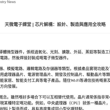
stry News
天微電子課堂 | 芯片解構：設計、製造與應用全攻略
種半導體微型器件，係經過氧化、光刻、擴散、外延、蒸鋁等製造
電路，然後焊接封裝成嘅電子微型器件。
器、模擬電路、邏輯電路及存儲器等類型。根據產品實現功能及
用處理器晶片、電源管理晶片、開發及控制晶片、驅動晶片等類
能家居、智能支付工具等電子產品。隨住Wi-Fi等通信技術嘅
方向發展。
概念。雖然喺好多場合下可以互相替代使用。晶片通常係指非常
現某種特定嘅功能。例如，中央處理器（CPU）就係一種晶片
材料上製造而成，具有高度集成同小型化嘅特點。