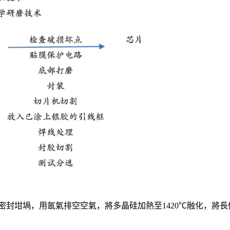
密封坩堝，用氬氣排空空氣，將多晶硅加熱至1420℃融化，將