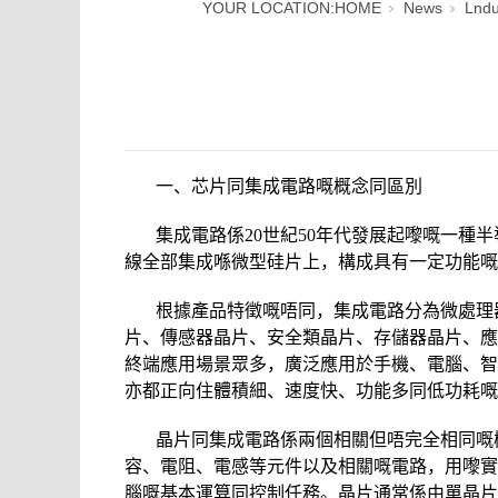
YOUR LOCATION:
HOME
News
Lndu
一、芯片同集成電路嘅概念同區別
集成電路係20世紀50年代發展起嚟嘅一
線全部集成喺微型硅片上，構成具有一定功能嘅
根據產品特徵嘅唔同，集成電路分為微處理
片、傳感器晶片、安全類晶片、存儲器晶片、應
終端應用場景眾多，廣泛應用於手機、電腦、智
亦都正向住體積細、速度快、功能多同低功耗嘅
晶片同集成電路係兩個相關但唔完全相同嘅
容、電阻、電感等元件以及相關嘅電路，用嚟實
腦嘅基本運算同控制任務。晶片通常係由單晶片