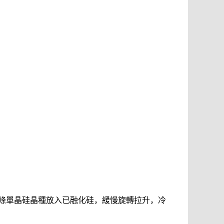
長條單晶硅晶種放入已融化硅，緩慢旋轉拉升，冷