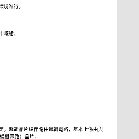
環境進行。
中嘅鰭。
定。邏輯晶片總伴隨住邏輯電路，基本上係由與
與模擬電路）晶片。