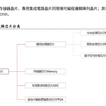
存儲器晶片、專用集成電路晶片同現場可編程邏輯陣列晶片；其
DSP。