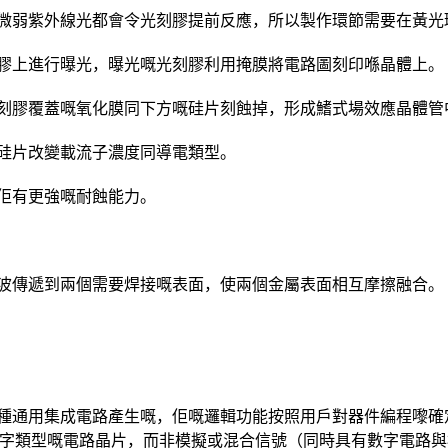
微弱紫外線光都會令光刻膠提前反應，所以製作環節需要在黃光
膠上進行曝光，曝光嘅光刻膠利用掩膜將電路圖刻印喺晶體上。
刻膠覆蓋嘅氧化膜同下方嘅硅片刻蝕掉，形成鰭式場效應晶體管
硅片改變載流子濃度同導電類型。
佢有更強嘅耐蝕能力。
波傳遞到兩個需要焊接嘅表面，使兩個金屬表面相互摩擦融合。
種通用集成電路產生嘅，佢嘅邏輯功能按照用戶對器件編程嚟確
數字類型嘅電路晶片，而非模擬或混合信號（同時具有數字電路