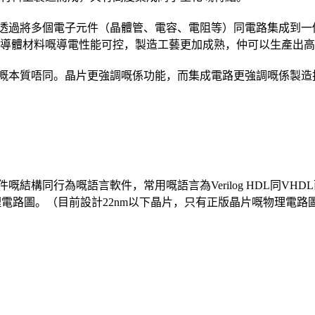
透過將多個電子元件（晶體管、電容、電阻等）同電路集成到一
導體材料嘅導電性能可控，製造工藝更加成熟，仲可以生產出高
嘅本質唔同。晶片更強調嘅係功能，而集成電路更強調嘅係製造
構同行為嘅語言軟件，常用嘅語言為Verilog HDL同VHDL兩
理電路圖。（目前設計22nm以下晶片，只有正版晶片嘅物理電