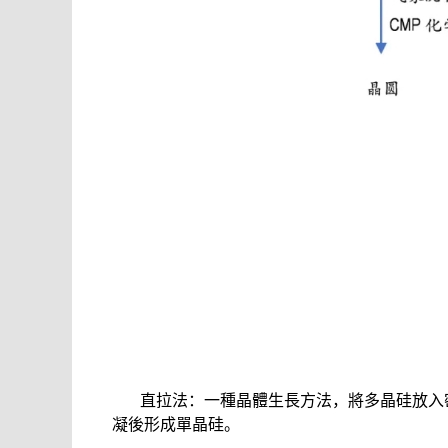
直拉法：一種晶體生長方法，將多晶硅放入
凝後形成單晶硅。