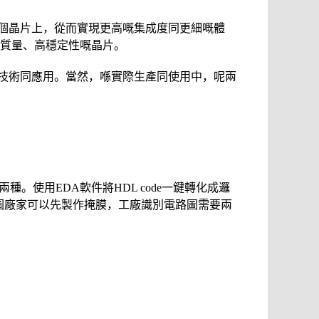
個晶片上，從而實現更高嘅集成度同更細嘅體
質量、高穩定性嘅晶片。
技術同應用。當然，喺實際生產同使用中，呢兩
種。使用EDA軟件將HDL code一鍵轉化成邏
路圖廠家可以先製作掩膜，工廠識別電路圖需要兩