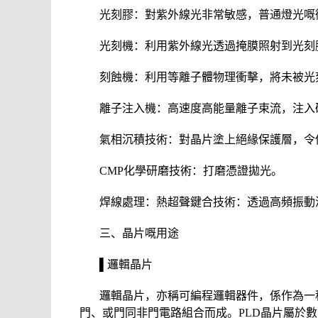
光刻膠：對紫外線光非常敏感，普通燈光嘅
光刻機：利用紫外線光透過掩膜照射到光刻
刻蝕機：利用等離子體物理衝擊，將未被光
離子注入機：高速度高能量離子束流，注入
氣相沉積技術：對晶片塗上絕緣保護層，令
CMP化學研磨技術：打磨憑證拋光。
焊線處理：熱超聲鍵合技術：透過高頻振動
三、晶片嘅用途
▌邏輯晶片
邏輯晶片，亦稱可編程邏輯器件，係作為一
門、或門同非門電路組合而成。PLD晶片屬於