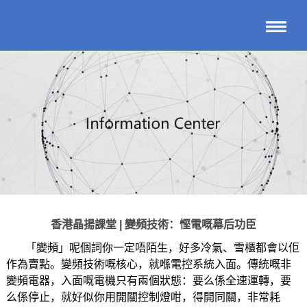
香港晶揚課堂 | 變頻技術：慳電嘅幕后功臣
「變頻」呢個詞你一定唔陌生，好多冷氣、雪櫃都會以佢
作為賣點。變頻技術嘅核心，就喺電控系統入面。傳統嘅非
變頻電器，入面嘅電機只有兩個狀態：要么係全速運轉，要
么係停止，就好似你用開關控制燈咁，得開同關，非常耗