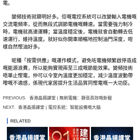
電。
變頻技術就聰明好多。佢嘅電控系統可以改變輸入電機嘅
交流電頻率，從而無段式調節電機嘅轉速。當需要強力制冷
時，電機就高速運轉；當溫度穩定後，電機就會自動轉去低
速運行，維持溫度。就好似你開車順暢地控制油門深度，咁
樣自然慳油好多。
呢種「按需供應」嘅運作模式，避免咗電機頻繁啟停造成
嘅能源浪費，所以能夠實現兩至三成嘅節能效果。變頻技術
唔單止慳電，仲可以令室內溫度更加穩定，減少溫度波動帶
嚟嘅不適感，係現代家居提升生活品質同慳電嘅一大功臣。
PREVIOUS:
香港晶揚課堂 | 無刷電機：靜音高效嘅新寵
NEXT:
香港晶揚課堂 | 電控系統：智能設備嘅大腦
RELATED