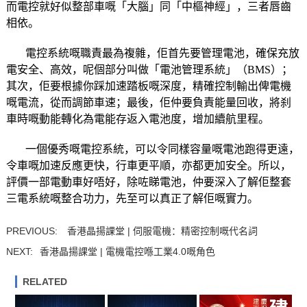
而電控就好似整部車嘅「大腦」同「中樞神經」，三者唇齒
相依。
電控系統嘅職責最為複雜，佢首先要管理電池，確保充放
電安全、高效，呢個部分叫做「電池管理系統」（BMS）；
其次，佢要根據你踩加速踏板嘅深度，精確控制輸出俾電機
嘅電流，從而調節車速；最後，佢仲要負責能量回收，將刹
車時嘅動能轉化為電能存返入電池度，增加續航里程。
一個優秀嘅電控系統，可以令同樣容量嘅電池跑得更遠，
令車嘅加速反應更快，行車更平順，亦都更加安全。所以，
評價一部電動車好唔好，除咗睇電池，仲要深入了解佢整套
三電系統嘅整合功力，先至可以真正了解佢嘅實力。
PREVIOUS:
香港晶揚課堂 | 伺服電機：精密控制嘅代名詞
NEXT:
香港晶揚課堂 | 電機電控喺工業4.0嘅角色
RELATED