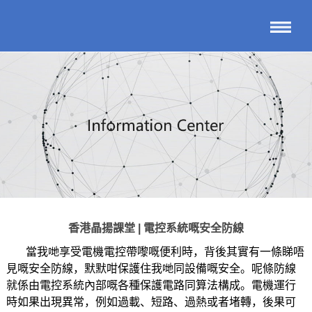
香港晶揚課堂 | 電控系統嘅安全防線
當我哋享受電機電控帶嚟嘅便利時，背後其實有一條睇唔
見嘅安全防線，默默咁保護住我哋同設備嘅安全。呢條防線
就係由電控系統內部嘅各種保護電路同算法構成。電機運行
時如果出現異常，例如過載、短路、過熱或者堵轉，後果可