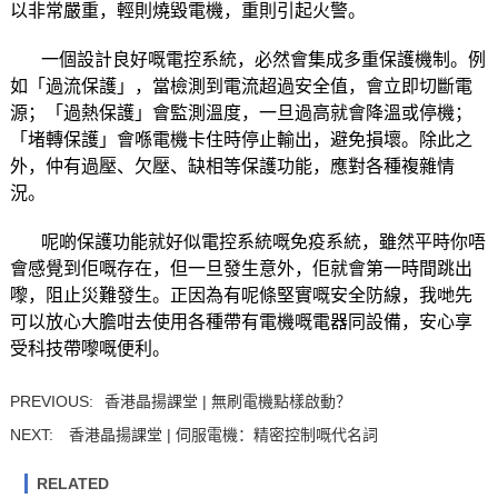
以非常嚴重，輕則燒毀電機，重則引起火警。
一個設計良好嘅電控系統，必然會集成多重保護機制。例
如「過流保護」，當檢測到電流超過安全值，會立即切斷電
源；「過熱保護」會監測溫度，一旦過高就會降溫或停機；
「堵轉保護」會喺電機卡住時停止輸出，避免損壞。除此之
外，仲有過壓、欠壓、缺相等保護功能，應對各種複雜情
況。
呢啲保護功能就好似電控系統嘅免疫系統，雖然平時你唔
會感覺到佢嘅存在，但一旦發生意外，佢就會第一時間跳出
嚟，阻止災難發生。正因為有呢條堅實嘅安全防線，我哋先
可以放心大膽咁去使用各種帶有電機嘅電器同設備，安心享
受科技帶嚟嘅便利。
PREVIOUS:
香港晶揚課堂 | 無刷電機點樣啟動？
NEXT:
香港晶揚課堂 | 伺服電機：精密控制嘅代名詞
RELATED