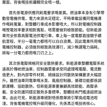
層面，背後嘅技術邏輯完全唔一樣。
首先係電源供應同耗電要求嘅差異。燃油車本身有引擎帶
動發電機供電，電力來源充足穩定，平時車載設備同電機運
作嘅耗電量，對整體行車成本影響唔大，所以對電機控制器
嘅慳電效率要求相對寬鬆，唔需要做到極致節能。但新能源
車完全依靠高壓電池供電行車，車上每一度電都直接關乎續
航里程，半分一毫電力都唔可以白白浪費。因此電車所用嘅
電機控制器，必須做到極致高效運行，減少無謂電力損耗，
將每一分電力都用喺刀刃之上。
其次係電壓規格同安全散熱要求。新能源車整體電壓系統
遠高於傳統燃油車，控制器需要承受同處理嘅電壓、電流數
值更大，對內部零件材質、絕緣設計同散熱架構要求大幅提
升。雖然油車同電車嘅水泵、風扇控制器，基礎功能都係調
節運轉、協助散熱，但新能源車要兼顧高效節能、高壓承
載、安全防護同穩定散熱多重標準，整體技術門檻遠超燃油
車。由此可見，新能源車絕對唔係簡單將引擎換成電池咁
淺，背後電機電控嘅升級同優化，先係真正嘅技術核心。