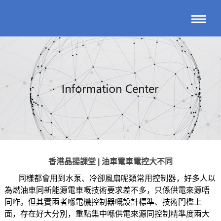
香港晶揚課堂 | 油車電車電控大不同
同樣都會用到水泵、冷卻風扇呢類常用控制器，好多人以
為燃油車同新能源電車嘅技術要求差不多，只係供電來源唔
同咋。但其實兩者喺電機控制器嘅設計標準、技術門檻上
面，存在好大分別，重點集中喺供電來源同控制精準度兩大