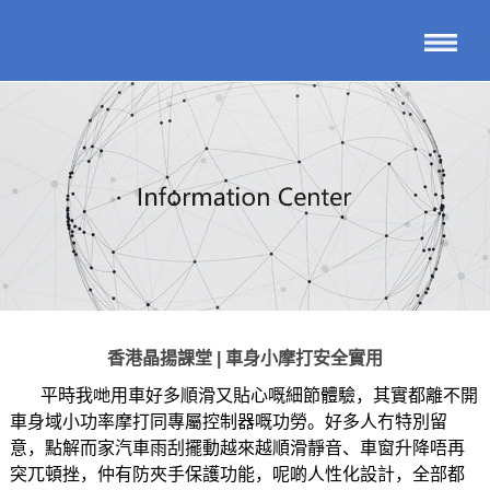
香港晶揚課堂 | 車身小摩打安全實用
平時我哋用車好多順滑又貼心嘅細節體驗，其實都離不開
車身域小功率摩打同專屬控制器嘅功勞。好多人冇特別留
意，點解而家汽車雨刮擺動越來越順滑靜音、車窗升降唔再
突兀頓挫，仲有防夾手保護功能，呢啲人性化設計，全部都