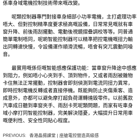
係車身域電機控制技術帶來嘅改變。
呢類控制器專門對接車身細部小功率電機，主打處理功率
唔大、但對控制精準度要求極高嘅設備，日常常見嘅就有車
窗升降、前後雨刮擺動、電動後視鏡摺疊調校等等。同普通
簡單電制唔同，呢啲智能控制器可以精準把控電機嘅扭力輸
出同轉速快慢，令設備運作順滑流暢，唔會有突兀震動同噪
音。
最實用嘅係佢嘅智能感應保護功能：當車窗升降途中感應
到阻力，例如唔小心夾到手、頂到物件，又或者雨刮被雜物
卡住無法正常擺動，控制器會即刻偵測到電流同扭力異常，
即時控制電機反轉或者直接停機。既能夠防止夾傷乘客、造
成意外，亦都可以避免摩打超負荷運轉燒毀零件。以前舊款
汽車成日聽到車窗夾手、雨刮卡死呢類問題，而家有咗車身
域小摩打同智能控制器，完美解決隱憂，大幅提升日常用車
嘅便利性、安全性同貼心程度。
PREVIOUS:
香港晶揚課堂 | 座艙電控營造高級感