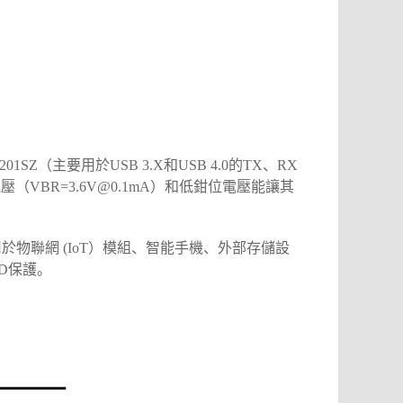
1SZ（主要用於USB 3.X和USB 4.0的TX、RX
壓（VBR=3.6V@0.1mA）和低鉗位電壓能讓其
於物聯網 (IoT）模組、智能手機、外部存儲設
D保護。