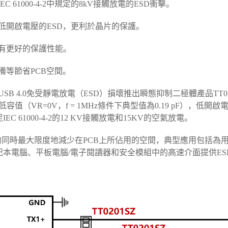
 61000-4-2中規定的8kV接觸放電的ESD衝擊。
較低開啟電壓的ESD，更利於晶片的保護。
具有更好的保護性能。
備等節省PCB空間。
X和USB 4.0免受靜電放電（ESD）損壞推出瞬態抑制二極體產品TT020
值（VR=0V，f = 1MHz條件下典型值為0.19 pF），低開啟電
C 61000-4-2的12 KV接觸放電和15KV的空氣放電。
面的同時最大限度地減少在PCB上所佔用的空間，典型應用包括為用
記本電腦、平板電腦/電子閱讀器和安全模組中的高速介面提供ES