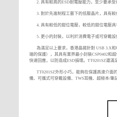
2. 具有較高的ESD耐電壓能力，至少要承受IEC
3. 對於先進制程工藝下的低壓晶片，具有
4. 具有較低的鉗位電壓，較低的鉗位電壓
5. 更小的封裝，以利於消費電子或可穿戴設
為滿足以上要求，香港
晶揚
針對 USB 3.
端的保護），其具有業界最小封裝CSP0402和超低容
快速回應，以防造成ESD損壞。TT0201SZ還滿足IE
TT0201SZ外形小巧，能夠在保護高速介
備、可攜式可穿戴設備、TWS耳機、超極本/筆