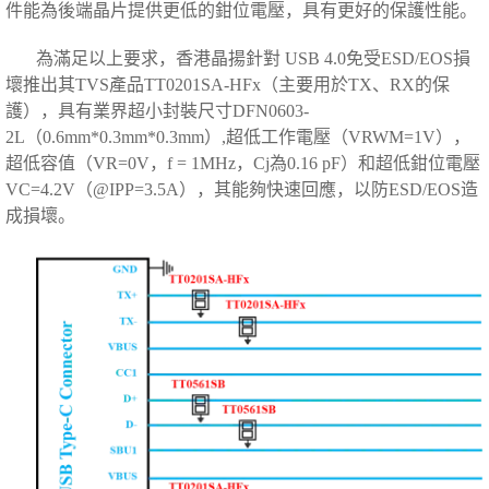
件能為後端晶片提供更低的鉗位電壓，具有更好的保護性能。
為滿足以上要求，香港
晶揚
針對 USB 4.0免受ESD/EOS損
壞推出其TVS產品TT0201SA-HFx（主要用於TX、RX的保
護），具有業界超小封裝尺寸DFN0603-
2L（0.6mm*0.3mm*0.3mm）,超低工作電壓（VRWM=1V），
超低容值（VR=0V，f = 1MHz，Cj為0.16 pF）和超低鉗位電壓
VC=4.2V（@IPP=3.5A），其能夠快速回應，以防ESD/EOS造
成損壞。