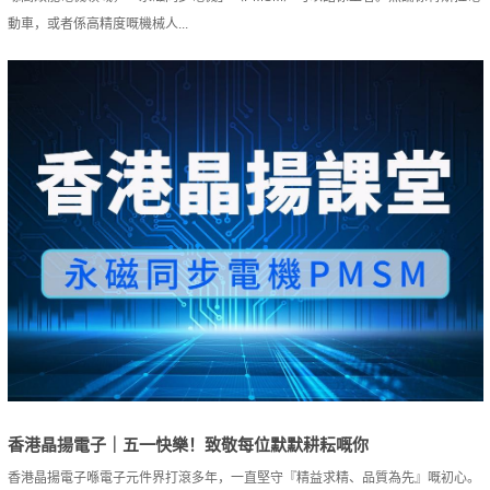
動車，或者係高精度嘅機械人...
香港晶揚電子｜五一快樂！致敬每位默默耕耘嘅你
香港晶揚電子喺電子元件界打滾多年，一直堅守『精益求精、品質為先』嘅初心。