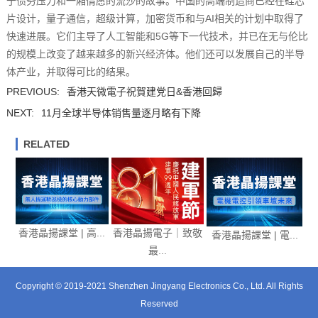
于债务压力和一厢情愿的流沙的故事。中国的高端制造商已经在硅芯
片设计，量子通信，超级计算，加密货币和与AI相关的计划中取得了
快速进展。它们主导了人工智能和5G等下一代技术，并已在无与伦比
的规模上改变了越来越多的新兴经济体。他们还可以发展自己的半导
体产业，并取得可比的结果。
PREVIOUS:
香港天微電子祝賀建党日&香港回歸
NEXT:
11月全球半导体销售量逐月略有下降
RELATED
香港晶揚課堂 | 高...
香港晶揚電子｜致敬
香港晶揚課堂 | 電...
最...
Copyright © 2019-2021 Shenzhen Jingyang Electronics Co., Ltd. All Rights
Reserved