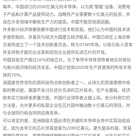
每年，中国进口约2000亿美元的半导体，以为其“智能”设备，消费电
子产品和计算产品提供动力。战略性产业需要数十亿美元的投资，并
且在许多领域中都有生产力的提高。中国不能忽视高回报。
许多新兴经济体都依赖中国进行技术和贸易。他们认为中国的技术进
步是积极的，并喜欢与经济大国建立经济联系。中国已经在上海证券
交易所成立了一个技术创新委员会，称为STAR市场，以吸引私人资本
并支持有才能的企业家和初创企业提供先进芯片的开发。
中国目前生产超过16％的硅芯片。为了争夺半导体领导者地位并简化
与新兴经济体的经济关系，中国计划到2025年生产其使用的所有半导
体的70％。
该国是世界领先的高科技热点和创新者之一。从持久的贸易摩擦中吸
取的教训是，美国不会讨价还价先进的芯片技术。在产业基础，经济
财务实力和研发质量方面，中国行业领导者占据上风。充分利用它的
方法是，允许更多的私营企业在芯片园中推动数十亿美元的项目，并
与全球同行和合同供应商竞争。
可以肯定的是，亚洲超级大国必须在关键的半导体业务中实现自给自
足，因为去年它的芯片贸易逆差为2280亿美元。更为复杂的是，贸易
摩擦仍然存在，而美国继续限制向中国出口芯片技术。对于它的芯片