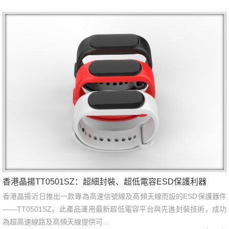
香港晶揚TT0501SZ：超細封裝、超低電容ESD保護利器
香港晶揚近日推出一款專為高速信號線及高頻天線而設的ESD保護器件
——TT0501SZ。此產品運用最新超低電容平台與先進封裝技術，成功
為超高速線路及高頻天線提供可...