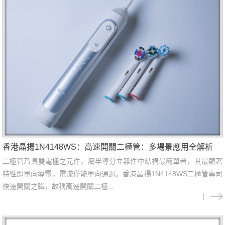
香港晶揚1N4148WS：高速開關二極管：多場景應用全解析
二極管乃具雙電極之元件，屬半導分立器件中結構最簡單者，其最顯著
特性即單向導電，電流僅能單向通過。香港晶揚1N4148WS二極管專司
快速開關之職，故稱高速開關二極...