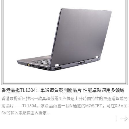
香港晶揚TL1304：單通道負載開關晶片 性能卓越適用多領域
香港晶揚近日推出一款具超低電阻與快速上升時間特性的單通道負載開
關晶片——TL1304。該產品內置一個N通道的MOSFET，可在0.8V至
5V的輸入電壓範圍內穩定...