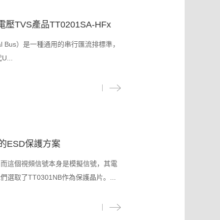
VS產品TT0201SA-HFx
 Serial Bus）是一種通用的串行匯流排標準，
...
的ESD保護方案
，而這個視頻信號本身是模擬信號，其電
取了TT0301NB作為保護晶片。...