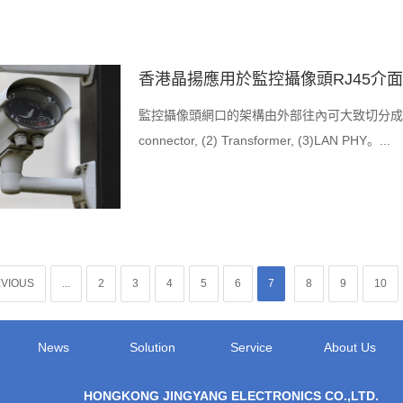
香港晶揚應用於監控攝像頭RJ45介面
監控攝像頭網口的架構由外部往內可大致切分成3大
connector, (2) Transformer, (3)LAN PHY。...
VIOUS
...
2
3
4
5
6
7
8
9
10
News
Solution
Service
About Us
HONGKONG JINGYANG ELECTRONICS CO.,LTD.