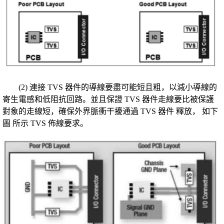
(2) 連接 TVS 器件的導線要盡可能短且粗，以減小導線的
寄生電感和低阻抗回路。並且保證 TVS 器件走線要比被保護
對象的走線短，確保外界脈衝干擾通過 TVS 器件 釋放， 如下
圖 所示 TVS 佈線要求。