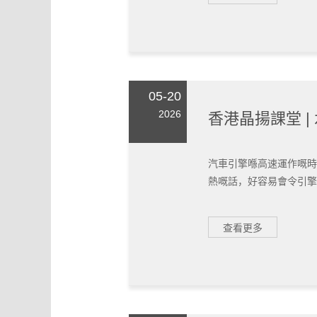
05-20
2026
香港晶揚課堂 
汽車引擎喺高速運作嘅時
熱嘅話，好容易會令引擎內
查看更多