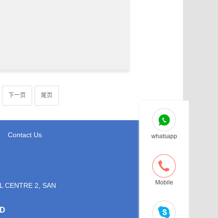
下一页
尾页
Contact Us
whatsapp
Mobile
L CENTRE 2, SAN
TD