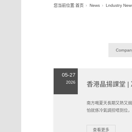
您当前位置:
首页
News
Lndustry New
Compan
05-27
2026
香港晶揚課堂 
南方嘅夏天長期又熱又焗
怕就係冷氣調控唔到位，要
查看更多