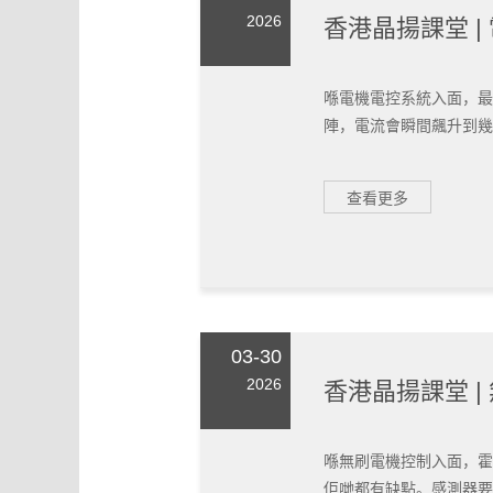
2026
香港晶揚課堂 
喺電機電控系統入面，最
陣，電流會瞬間飆升到幾百
查看更多
03-30
2026
香港晶揚課堂 |
喺無刷電機控制入面，霍
佢哋都有缺點。感測器要錢