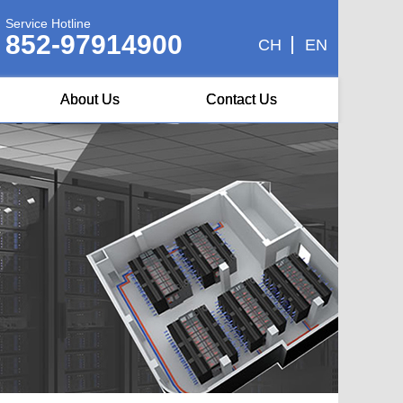
Service Hotline
852-97914900
CH
EN
About Us
Contact Us