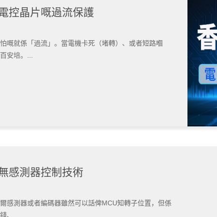
| 電控晶片嘅過流保護
怕嘅就係「過流」。當電機卡死（堵轉）、或者短路嗰
安培。...
 無感測器控制技術
爾感測器或者編碼器雖然可以話俾MCU知轉子位置，但係
、...