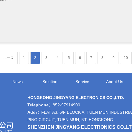
上一页
1
2
3
4
5
6
7
8
9
10
News
Solution
Service
About Us
HONGKONG JINGYANG ELECTRONICS CO.,LTD.
Telephone：
852-97914900
Addr：
FLAT A3, 6/F BLOCK A, TUEN MUN INDUSTRIA
PING CIRCUIT, TUEN MUN, NT, HONGKONG
SHENZHEN JINGYANG ELECTRONICS CO.,L