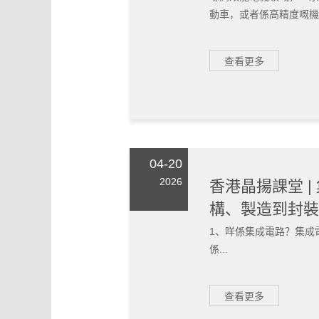
動車，或者係高精度嘅機械
查看更多
04-20
2026
香港晶揚課堂 |
構、製造到封裝
1、咩係集成電路？集成電路，英
係...
查看更多