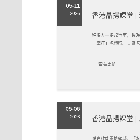
05-11
2026
香港晶揚課堂 
好多人一提起汽車，腦海
「摩打」呢樣嘢。其實呢個
查看更多
05-06
2026
香港晶揚課堂 |
喺高效能電機領域，「永