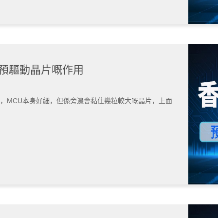
 預驅動晶片嘅作用
，MCU本身好細，但係旁邊會黏住幾粒較大嘅晶片，上面