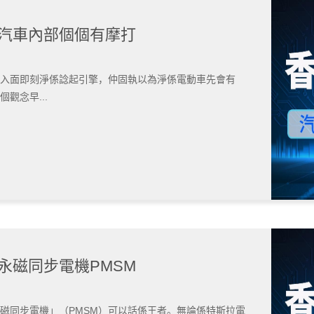
| 汽車內部個個有摩打
入面即刻淨係諗起引擎，仲固執以為淨係電動車先會有
觀念早...
 永磁同步電機PMSM
磁同步電機」（PMSM）可以話係王者。無論係特斯拉電