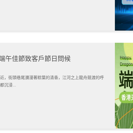
| 端午佳節致客戶節日問候
近，街頭巷尾瀰漫著粽葉的清香，江河之上龍舟競渡的呼
沉浸...