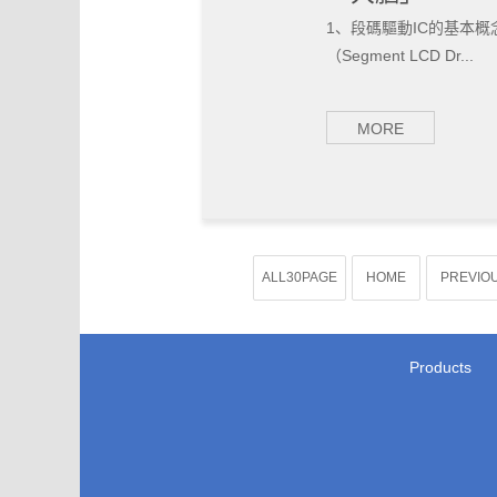
1、段碼驅動IC的基本
（Segment LCD Dr...
MORE
ALL30PAGE
HOME
PREVIO
Products