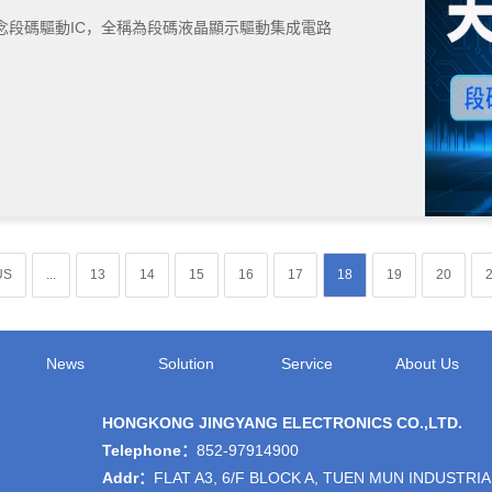
概念段碼驅動IC，全稱為段碼液晶顯示驅動集成電路
US
...
13
14
15
16
17
18
19
20
News
Solution
Service
About Us
HONGKONG JINGYANG ELECTRONICS CO.,LTD.
Telephone：
852-97914900
Addr：
FLAT A3, 6/F BLOCK A, TUEN MUN INDUSTRIA