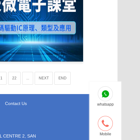
21
22
...
NEXT
END
Contact Us
whatsapp
Mobile
L CENTRE 2, SAN