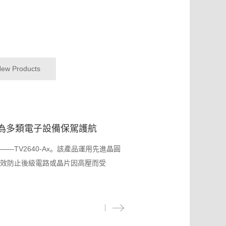
ew Products
晶片為多類電子設備保駕護航
TV2640-Ax。該產品運用先進晶圓
效防止後級電路或晶片因高壓而受