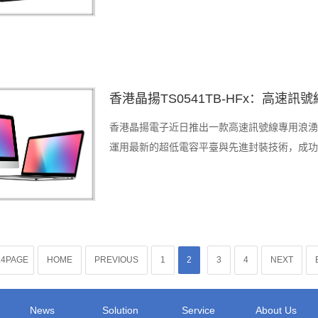
香港晶揚TS0541TB-HFx：高速
香港晶揚電子近日推出一款高速訊號線專用浪湧保護
運用最新的超低電容平臺與先進封裝技術，成功實
L4PAGE
HOME
PREVIOUS
1
2
3
4
NEXT
News
Solution
Service
About Us