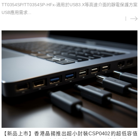
TT0354SP/TT0354SP-HFx-適用於USB3.X等高速介面的靜電保護方案
USB應用需求...
【新品上市】香港晶揚推出超小封裝CSP0402的超低容值