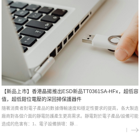
【新品上市】香港晶揚推出ESD新品TT0361SA-HFx，超低容
值，超低鉗位電壓的深回掃保護器件
隨著消費者對電子產品的數據傳輸速度和穩定性要求的提高，各大製造
廠商對各個介面的靜電防護產生更高需求。靜電對於電子產品/設備可能
造成的危害有：1、電子設備損壞：靜...